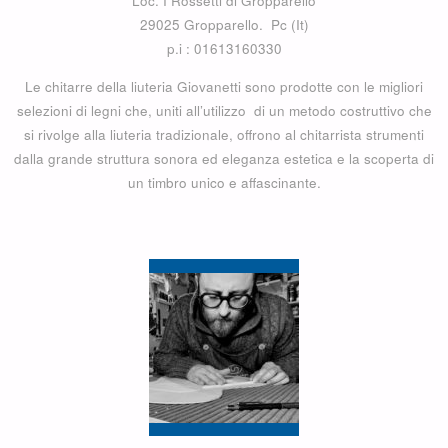
Loc. I Rossetti di Gropparello
29025 Gropparello. Pc (It)
p.i : 01613160330
Le chitarre della liuteria Giovanetti sono prodotte con le migliori
selezioni di legni che, uniti all’utilizzo di un metodo costruttivo che
si rivolge alla liuteria tradizionale, offrono al chitarrista strumenti
dalla grande struttura sonora ed eleganza estetica e la scoperta di
un timbro unico e affascinante.