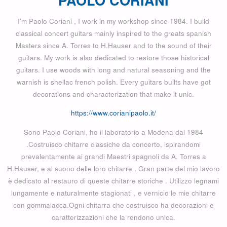
PAOLO CORIANI
I’m Paolo Coriani , I work in my workshop since 1984. I build
classical concert guitars mainly inspired to the greats spanish
Masters since A. Torres to H.Hauser and to the sound of their
guitars. My work is also dedicated to restore those historical
guitars. I use woods with long and natural seasoning and the
warnish is shellac french polish. Every guitars builts have got
decorations and characterization that make it unic.
https://www.corianipaolo.it/
Sono Paolo Coriani, ho il laboratorio a Modena dal 1984
.Costruisco chitarre classiche da concerto, ispirandomi
prevalentamente ai grandi Maestri spagnoli da A. Torres a
H.Hauser, e al suono delle loro chitarre . Gran parte del mio lavoro
è dedicato al restauro di queste chitarre storiche . Utilizzo legnami
lungamente e naturalmente stagionati , e vernicio le mie chitarre
con gommalacca.Ogni chitarra che costruisco ha decorazioni e
caratterizzazioni che la rendono unica.