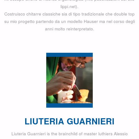
lippi.net).
Costruisco chitarre classiche sia di tipo tradizionale che double top
su mio progetto partendo da un modello Hauser ma nel corso degli
anni molto reinterpretato.
LIUTERIA GUARNIERI
Liuteria Guarnieri is the brainchild of master luthiers Alessio