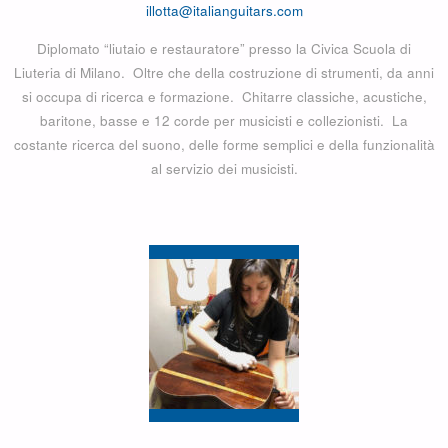
illotta@italianguitars.com
Diplomato “liutaio e restauratore” presso la Civica Scuola di
Liuteria di Milano. Oltre che della costruzione di strumenti, da anni
si occupa di ricerca e formazione. Chitarre classiche, acustiche,
baritone, basse e 12 corde per musicisti e collezionisti. La
costante ricerca del suono, delle forme semplici e della funzionalità
al servizio dei musicisti.