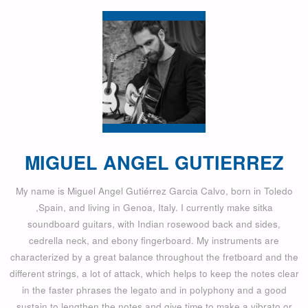
MIGUEL ANGEL GUTIERREZ
My name is Miguel Angel Gutiérrez Garcia Calvo, born in Toledo
,Spain, and living in Genoa, Italy. I currently make sitka
soundboard guitars, with Indian rosewood back and sides,
cedrella neck, and ebony fingerboard. My instruments are
characterized by a great balance throughout the fretboard and the
different strings, a lot of attack, which helps to keep the notes clear
in the faster phrases the legato and in polyphony and a good
sustain to lengthen the notes and give time to make a vibrato or