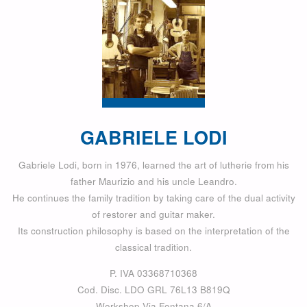
GABRIELE LODI
Gabriele Lodi, born in 1976, learned the art of lutherie from his
father Maurizio and his uncle Leandro.
He continues the family tradition by taking care of the dual activity
of restorer and guitar maker.
Its construction philosophy is based on the interpretation of the
classical tradition.
P. IVA 03368710368
Cod. Disc. LDO GRL 76L13 B819Q
Workshop Via Fontana 6/A