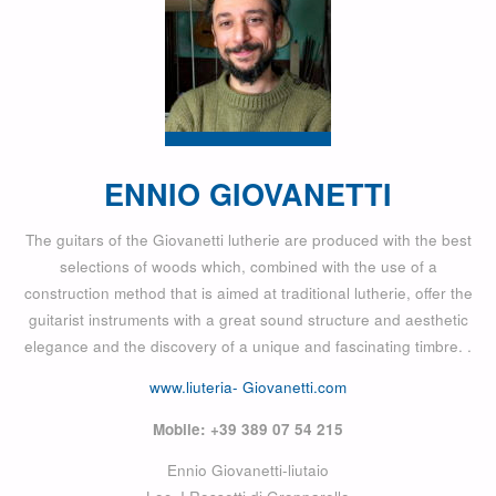
ENNIO GIOVANETTI
The guitars of the Giovanetti lutherie are produced with the best
selections of woods which, combined with the use of a
construction method that is aimed at traditional lutherie, offer the
guitarist instruments with a great sound structure and aesthetic
elegance and the discovery of a unique and fascinating timbre. .
www.liuteria- Giovanetti.com
Mobile: +39 389 07 54 215
Ennio Giovanetti-liutaio