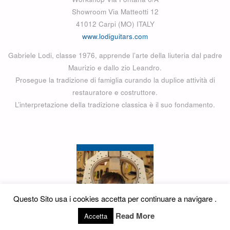
Showroom Via Matteotti 12
41012 Carpi (MO) ITALY
www.lodiguitars.com
Gabriele Lodi, classe 1976, apprende l’arte della liuteria dal padre
Maurizio e dallo zio Leandro.
Prosegue la tradizione di famiglia curando la duplice attività di
restauratore e costruttore.
L’interpretazione della tradizione classica è il suo fondamento.
Questo Sito usa i cookies accetta per continuare a navigare .
Read More
Accetta