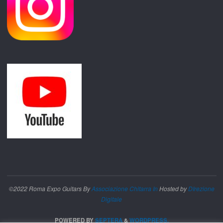
©2022 Roma Expo Guitars By
Associazione Chitarra In
Hosted by
DIrezione
Digitale
POWERED BY
SEPTERA
&
WORDPRESS.