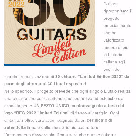
Guitars
riproponiamo il
progetto
entusiasmante
che ha
valorizzato
ancora di più
la Liuteria
italiana agli
occhi del
mondo: la realizzazione di
30 chitarre “Limited Edition 2022” da
parte degli altrettanti 30 Liutai espositori!
Nello specifico, il progetto prevede che ogni singolo Liutaio realizzi
una chitarra che per caratteristiche costruttive ed estetiche sia
assolutamente
UN PEZZO UNICO, contrassegnata altresì dal
logo “REG 2022 Limited Edition”
di fianco al cartiglio. Ogni
chitarra, inoltre, sarà accompagnata da un
certificato di
autenticità
firmato dallo stesso liutaio costruttore.
L’altro aspetto davvero significato sarà che queste chitarre