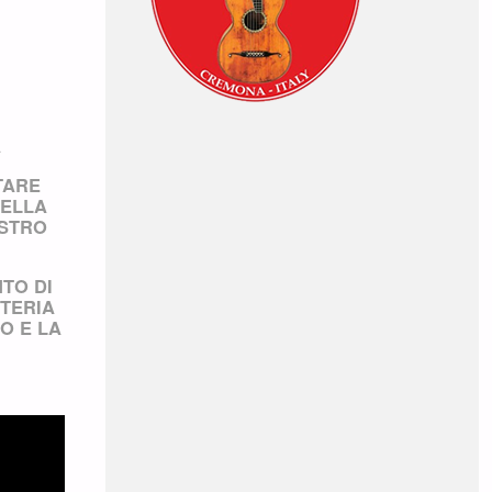
A
TARE
DELLA
OSTRO
TO DI
UTERIA
O E LA