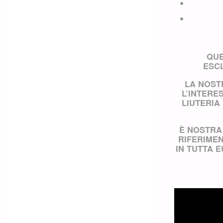
QUE
ESC
LA NOS
L’INTERE
LIUTERIA
È NOSTRA
RIFERIMEN
IN TUTTA 