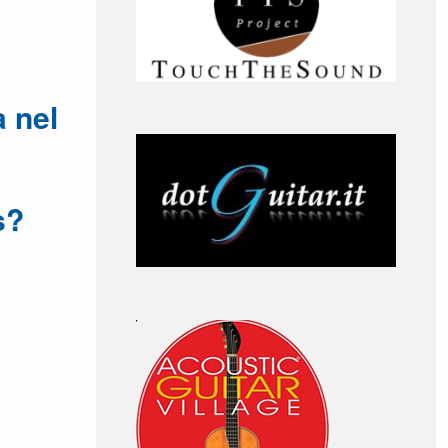
a nel
s?