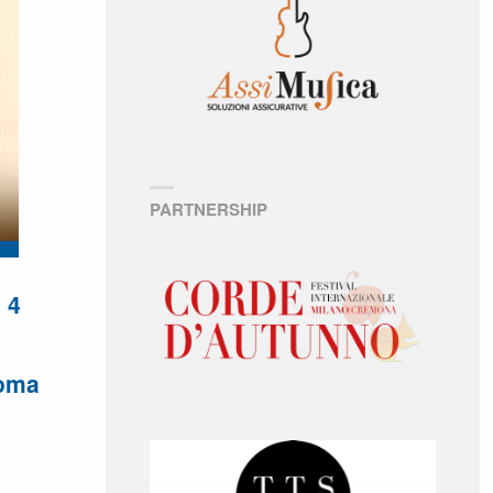
PARTNERSHIP
 4
oma
è