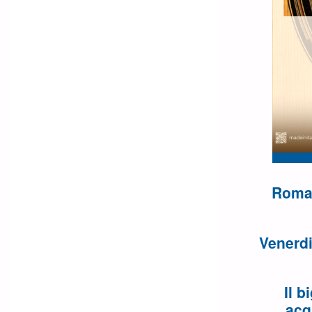
Roma 
Venerd
Il b
acq