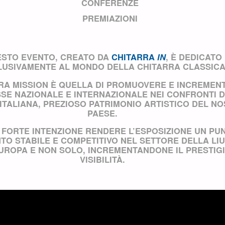
CONFERENZE
PREMIAZIONI
STO EVENTO, CREATO DA
CHITARRA
IN
, È DEDICATO
LUSIVAMENTE AL MONDO DELLA CHITARRA CLASSIC
TRA
MISSION
È QUELLA DI PROMUOVERE E INCREMEN
SSE NAZIONALE E INTERNAZIONALE NEI CONFRONTI 
 ITALIANA, PREZIOSO PATRIMONIO ARTISTICO DEL N
PAESE.
 FORTE INTENZIONE RENDERE L’ESPOSIZIONE UN PUN
TO STABILE E COMPETITIVO NEL SETTORE DELLA LI
EUROPA E NON SOLO, INCREMENTANDONE IL PRESTIGI
VISIBILITÀ.