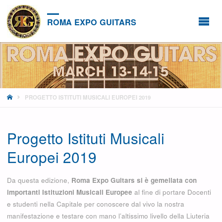
ROMA EXPO GUITARS
HOME
PROGETTO ISTITUTI MUSICALI EUROPEI 2019
Progetto Istituti Musicali
Europei 2019
Da questa edizione,
Roma Expo Guitars si è gemellata con
importanti Istituzioni Musicali Europee
al fine di portare Docenti
e studenti nella Capitale per conoscere dal vivo la nostra
manifestazione e testare con mano l’altissimo livello della Liuteria