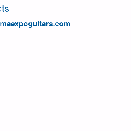
ts
omaexpoguitars.com