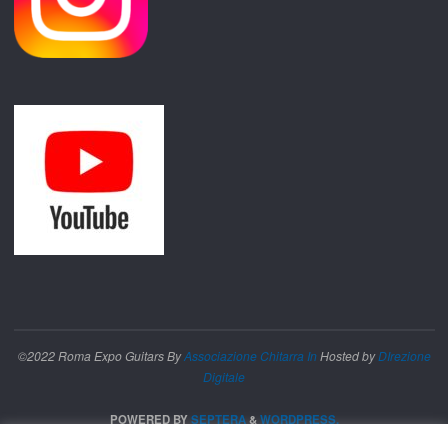
©2022 Roma Expo Guitars By
Associazione Chitarra In
Hosted by
DIrezione
Digitale
POWERED BY
SEPTERA
&
WORDPRESS.